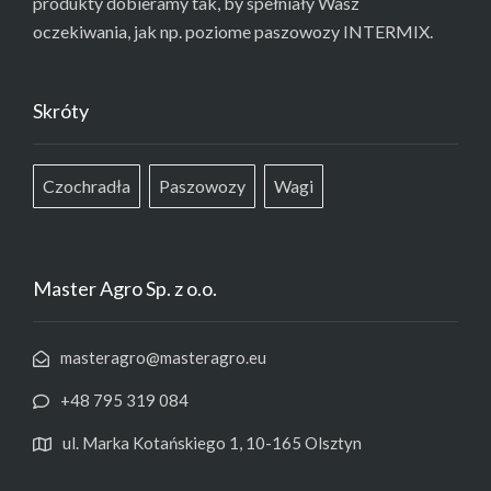
produkty dobieramy tak, by spełniały Wasz
oczekiwania, jak np. poziome paszowozy INTERMIX.
Skróty
Czochradła
Paszowozy
Wagi
Master Agro Sp. z o.o.
masteragro@masteragro.eu
+48 795 319 084
ul. Marka Kotańskiego 1, 10-165 Olsztyn