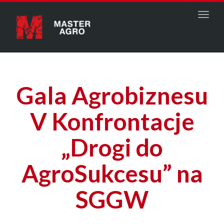
Menu
Gala Agrobiznesu
V Konfrontacje
„Drogi do
AgroSukcesu” na
SGGW