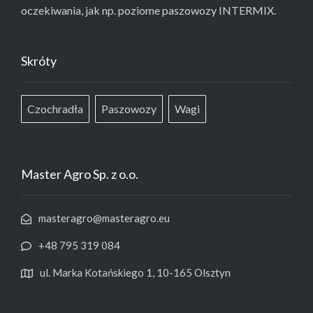
oczekiwania, jak np. poziome paszowozy INTERMIX.
Skróty
Czochradła
Paszowozy
Wagi
Master Agro Sp. z o.o.
masteragro@masteragro.eu
+48 795 319 084
ul. Marka Kotańskiego 1, 10-165 Olsztyn