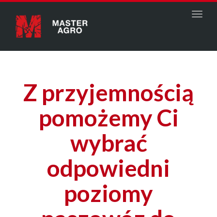
Menu
Z przyjemnością
pomożemy Ci
wybrać
odpowiedni
poziomy