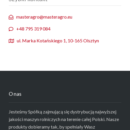
masteragro@masteragro.eu
+48 795 319 084
ul. Marka Kotańskiego 1, 10-165 Olsztyn
O nas
Jesteśmy Spółką zajmującą się dystrybucją najwyższej
jakości maszyn rolniczych na terenie całej Polski. Nasze
produkty dobieramy tak, by spełniały Wasz