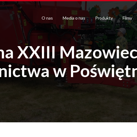
O nas
Media o nas
Produkty
Filmy
a XXIII Mazowiec
nictwa w Poświę