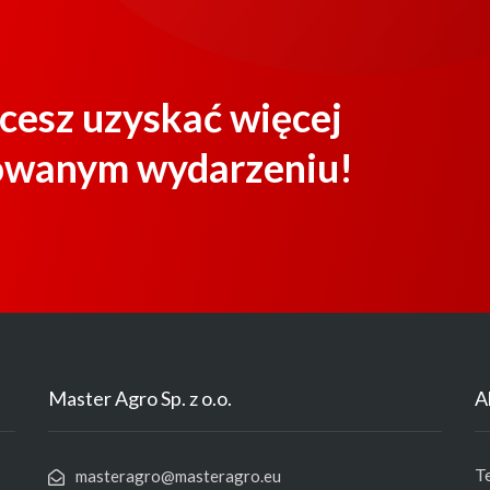
hcesz uzyskać więcej
towanym wydarzeniu!
Master Agro Sp. z o.o.
A
T
masteragro@masteragro.eu