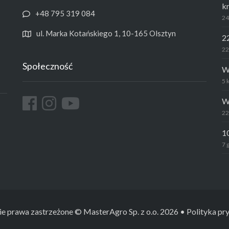
k
+48 795 319 084
24
ul. Marka Kotańskiego 1, 10-165 Olsztyn
2
22
Społeczność
W
5 
W
22
1
7 
e prawa zastrzeżone © MasterAgro Sp. z o.o. 2026
• Polityka pr