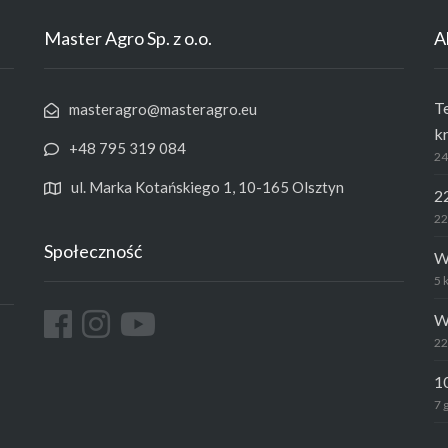
Master Agro Sp. z o.o.
A
T
masteragro@masteragro.eu
k
+48 795 319 084
24
ul. Marka Kotańskiego 1, 10-165 Olsztyn
2
22
Społeczność
W
5 
W
22
1
7 