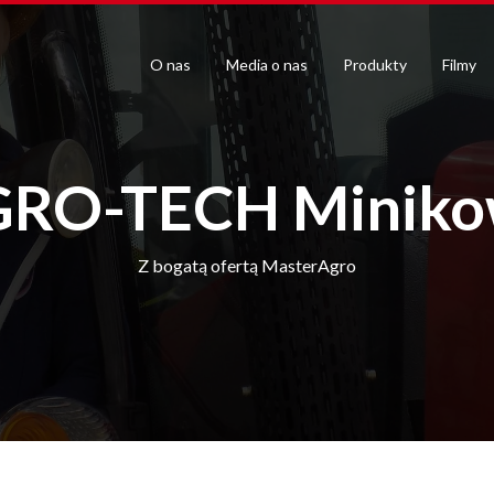
O nas
Media o nas
Produkty
Filmy
RO-TECH Minik
Z bogatą ofertą MasterAgro