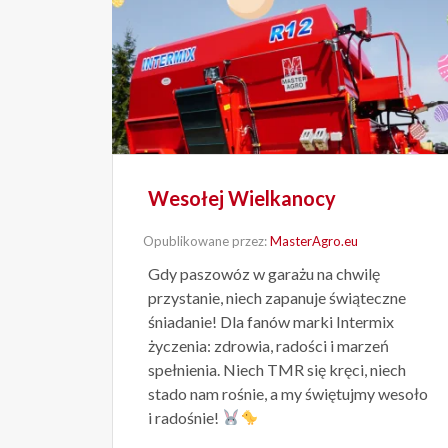
Wesołej Wielkanocy
Opublikowane przez:
MasterAgro.eu
Gdy paszowóz w garażu na chwilę
przystanie, niech zapanuje świąteczne
śniadanie! Dla fanów marki Intermix
życzenia: zdrowia, radości i marzeń
spełnienia. Niech TMR się kręci, niech
stado nam rośnie, a my świętujmy wesoło
i radośnie!