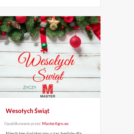
Wesołych Świąt
Opublikowane przez:
MasterAgro.eu
Niech ten świąteczny czas będzie dla