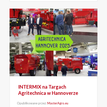
INTERMIX na Targach
Agritechnica w Hannoverze
Opublikowane przez:
MasterAgro.eu